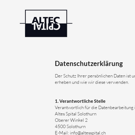
Datenschutzerklärung
Der Schutz Ihrer persönlichen Daten ist u
erheben und wie wir diese verwenden.
1. Verantwortliche Stelle
Verantwortlich für die Datenbearbeitung i
Altes Spital Solothurn
Oberer Winkel 2
4500 Solothurn
E-Mail:
info@altesspital.ch