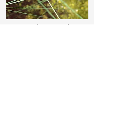
Verein Netzwerk
Schlüsselpersonen
Der Verein Netzwerk Schlüsselpersonen
bezweckt die Integration von Migrantinnen
und Migranten via Schlüsselpersonen.
Schlüsselpersonen sind Menschen mit
Migrationshintergrund, die zwischen ihrer
Bevölkerungsgruppe und lokalen
Integrationsförderern vermitteln.
Schlüsselpersonen werden eingesetzt, um
die jeweilige Sprach- und Kulturgruppe
anzusprechen und Migrantinnen und
Migranten beim Integrationsprozess zu
unterstützen und haben Kontakt zu den
beteiligten Gemeinden.
Verein Netzwerk Schlüsselpersonen
>