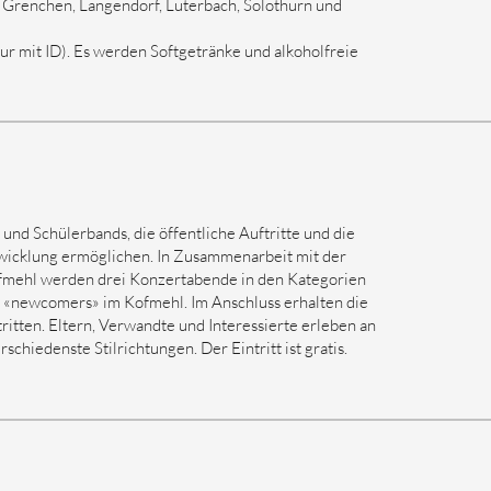
, Grenchen, Langendorf, Luterbach, Solothurn und
 (nur mit ID). Es werden Softgetränke und alkoholfreie
- und Schülerbands, die öffentliche Auftritte und die
wicklung ermöglichen. In Zusammenarbeit mit der
ofmehl werden drei Konzertabende in den Kategorien
d «newcomers» im Kofmehl. Im Anschluss erhalten die
itten. Eltern, Verwandte und Interessierte erleben an
chiedenste Stilrichtungen. Der Eintritt ist gratis.