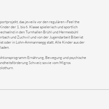
ortprojekt, das jeweils vor den regulären «Feel the
inder der 1. bis 6. Klasse spielerisch und sportlich
 wechselnd in den Turnhallen Brühl und Hermesbühl
erbach und Zuchwil und von der Jugendarbeit Biberist
ist oder in Lohn-Ammannsegg statt. Alle Kinder aus der
laden.
s Aktionsprogramm Ernährung, Bewegung und psychische
undheitsförderung Schweiz sowie vom Migros
olothurn.