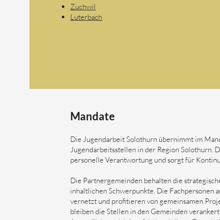
Zuchwil
Luterbach
Mandate
​Die Jugendarbeit Solothurn übernimmt im Mand
Jugendarbeitsstellen in der Region Solothurn. Da
personelle Verantwortung und sorgt für Kontinui
Die Partnergemeinden behalten die strategische
inhaltlichen Schwerpunkte. Die Fachpersonen arb
vernetzt und profitieren von gemeinsamen Proje
bleiben die Stellen in den Gemeinden verankert