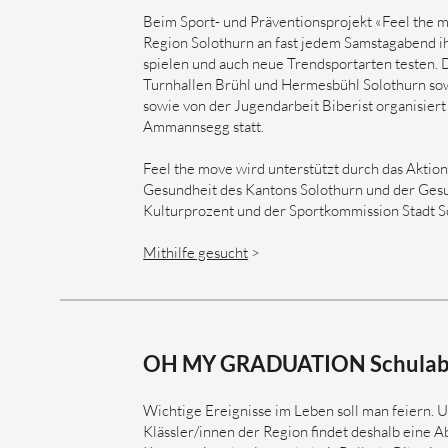
Beim Sport- und Präventionsprojekt «Feel the m
Region Solothurn an fast jedem Samstagabend ih
spielen und auch neue Trendsportarten testen. D
Turnhallen Brühl und Hermesbühl Solothurn so
sowie von der Jugendarbeit Biberist organisiert
Ammannsegg statt.
Feel the move wird unterstützt durch das Akt
Gesundheit des Kantons Solothurn und der Ges
Kulturprozent und der Sportkommission Stadt S
Mithilfe gesucht
>
OH MY GRADUATION Schulabs
Wichtige Ereignisse im Leben soll man feiern. Und 
Klässler/innen der Region findet deshalb eine A