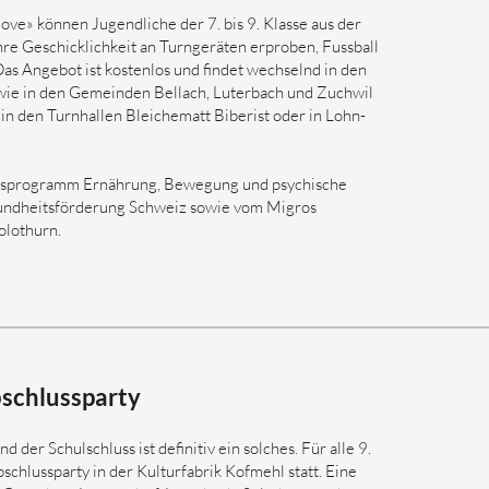
ove» können Jugendliche der 7. bis 9. Klasse aus der
re Geschicklichkeit an Turngeräten erproben, Fussball
as Angebot ist kostenlos und findet wechselnd in den
wie in den Gemeinden Bellach, Luterbach und Zuchwil
 in den Turnhallen Bleichematt Biberist oder in Lohn-
ionsprogramm Ernährung, Bewegung und psychische
undheitsförderung Schweiz sowie vom Migros
olothurn.
chlussparty
der Schulschluss ist definitiv ein solches. Für alle 9.
bschlussparty in der Kulturfabrik Kofmehl statt. Eine