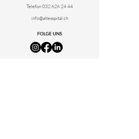
Telefon
032 626 24 44
info@altesspital.ch
FOLGE UNS
NEWSLETTER
Sie wollen regelmässig Neuigkeiten zum
Alten Spital erhalten?
Dann abonnieren Sie unseren Newsletter.
Newsletter abonnieren