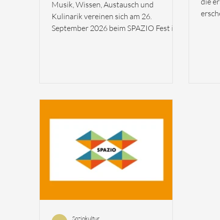
die e
Musik, Wissen, Austausch und
ersch
Kulinarik vereinen sich am 26.
der 
September 2026 beim SPAZIO Fest im
erwach
Alten Spital Solothurn. Das SPAZIO
Solot
Fest ist ein interkultureller
23. A
Begegnungsabend für alle Menschen.
sechs
Es bringt Menschen zusammen –
schön
unabhängig von Herkunft, Sprache
stimm
oder Kultur – und lädt dazu ein,
Publi
einander kennenzulernen, ins Gespräch
freie
zu kommen und gemeinsam einen
Gesch
inspirierenden Abend zu verbringen.
Bege
Um 17 Uhr eröffnet Atina Tabé den
Filme
Abend mit einem Beitrag zum Thema
«Rassismus & Heim
Soziokultur