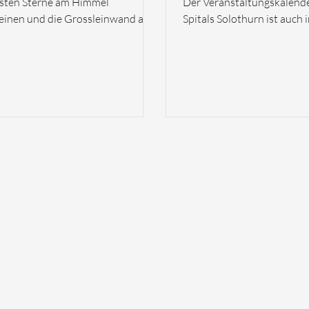
rsten Sterne am Himmel
Der Veranstaltungskalende
einen und die Grossleinwand auf
Spitals Solothurn ist auch 
Krummturmschanze zum Leben
kommenden Monaten gut g
t, ist es wieder Zeit für die
Kulturgenuss, inspirierend
hurner Sommerfilme. Vom 18. bis
Begegnungen, Musik oder
ugust 2026 verwandelt sich an
gesellschaftliche Themen – 
 Augustabenden einer der
September gibt es viel zu 
sten Plätze Solothurns in ein
Wir freuen uns darauf, euc
ungsvolles Open-Air-Kino. Das
einen oder anderen Verans
kum erwartet grosses Kino unter
begrüssen zu dürfen. Dow
m Himmel – mit bewegenden
Ausblick Juli bis Septembe
ichten, überraschenden
gnungen, feinem Humor und
n aus aller