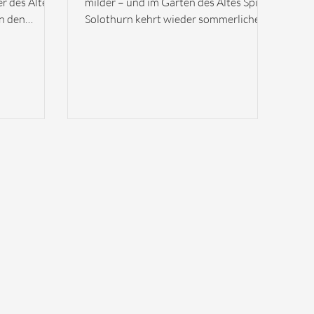
r des Alten
milder – und im Garten des Altes Spital
in den
Solothurn kehrt wieder sommerliches
efüllt. Ob
Leben ein: Am Dienstag, 12. Mai 2026
e
eröffnen wir unseren Sommergarten.
Bis am 29. August ist der
von Juli bis
Sommergarten jeweils von Dienstag bis
entdecken.
Samstag ab 18 Uhr geöffnet und lädt
h bei der
dazu ein, den Abend in besonderer
taltung
Atmosphäre zu geniessen. Mitten in
nload
der Stadt und doch etwas verborgen
r
entsteht ein Ort zum Ankommen,
Verweilen und Zusammensein. Unter
freiem Himmel erwarten unser