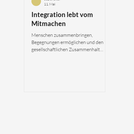
11. Mai
Integration lebt vom
Mitmachen
Menschen zusammenbringen,
Begegnungen ermöglichen und den
gesellschaftlichen Zusammenhalt
stärken – das sind zentrale Anliegen
der Fachstelle Integration des Alten
Spitals Solothurn. Integration
geschieht nicht nur in Beratungen,
Projekten oder politischen
Programmen. Sie entsteht vor allem
dort, wo Menschen miteinander ins
Gespräch kommen, Erfahrungen teilen
und sich gegenseitig kennenlernen.
Genau solche Begegnungen fördert die
Fachstelle Integration mit vielfältigen