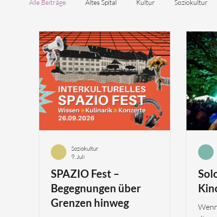
Alle Beiträge
Altes Spital
Kultur
Soziokultur
Soziokultur
9. Juli
SPAZIO Fest –
Sol
Begegnungen über
Kin
Grenzen hinweg
Wenn 