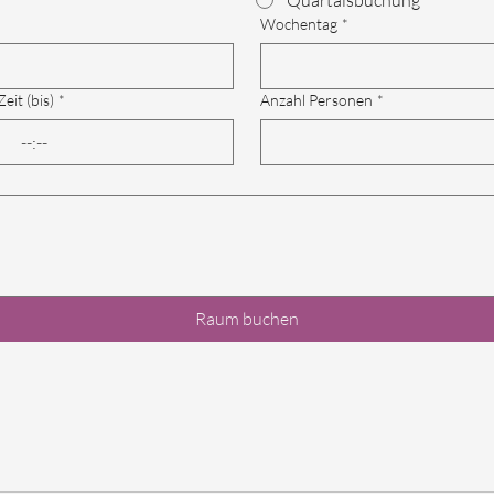
Quartalsbuchung
Wochentag
*
Zeit (bis)
*
Anzahl Personen
*
:
Raum buchen