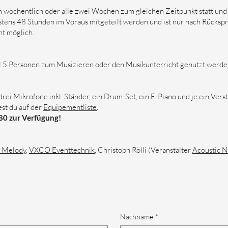
 wöchentlich oder alle zwei Wochen zum gleichen Zeitpunkt statt und 
tens 48 Stunden im Voraus mitgeteilt werden und ist nur nach Rückspr
ht möglich.
5 Personen zum Musizieren oder den Musikunterricht genutzt werde
drei Mikrofone inkl. Ständer, ein Drum-Set, ein E-Piano und je ein Vers
est du auf der
Equipementliste
.
80 zur Verfügung!
 Melody
,
VXCO Eventtechnik
, Christoph Rölli (Veranstalter
Acoustic N
Nachname
*