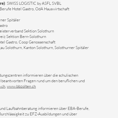
re)
: SWISS LOGISTIC by ASFL SVBL
Berufe Hotel Gastro, OdA Hauswirtschaft
rner Spitäler
astro
isterverband Sektion Solothurn
eiz Sektion Bern-Solothurn
tel Gastro, Coop Genossenschaft
au Solothurn, Kanton Solothurn, Solothurner Spitäler
dungszentren informieren über die schulischen
 beantworten Fragen rund um den beruflichen und
.ch
,
www.bbzolten.ch
- und Laufbahnberatung informieren über EBA-Berufe,
e Durchlässigkeit zu EFZ-Ausbildungen und über