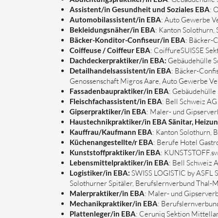
Assistent/in Gesundheit und Soziales EBA
: 
Automobilassistent/in EBA
: Auto Gewerbe V
Bekleidungsnäher/in EBA
: Kanton Solothurn
Bäcker-Konditor-Confiseur/in EBA
: Bäcker-
Coiffeuse / Coiffeur EBA
: CoiffureSUISSE Sek
Dachdeckerpraktiker/in EBA:
Gebäudehülle Sc
Detailhandelsassistent/in EBA
: Bäcker-Confi
Genossenschaft Migros Aare, Auto Gewerbe Ve
Fassadenbaupraktiker/in EBA
: Gebäudehülle
Fleischfachassistent/in EBA
: Bell Schweiz AG
Gipserpraktiker/in EBA
: Maler- und Gipserv
Haustechnikpraktiker/in EBA Sänitar, Heizung
Kauffrau/Kaufmann EBA
: Kanton Solothurn, 
Küchenangestellte/r EBA
: Berufe Hotel Gastr
Kunststoffpraktiker/in EBA
: KUNSTSTOFF.sw
Lebensmittelpraktiker/in EBA
: Bell Schweiz 
Logistiker/in EBA:
SWISS LOGISTIC by ASFL SV
Solothurner Spitäler, Berufslernverbund Thal-M
Malerpraktiker/in EBA
: Maler- und Gipserve
Mechanikpraktiker/in EBA
: Berufslernverbun
Plattenleger/in EBA
: Ceruniq Sektion Mittella