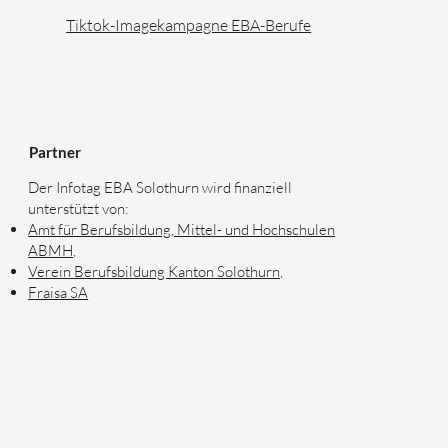
Tiktok-Imagekampagne EBA-Berufe
Partner
Der Infotag EBA Solothurn wird finanziell
unterstützt von:
Amt für Berufsbildung, Mittel- und Hochschulen
ABMH
,
Verein Berufsbildung Kanton Solothurn,
Fraisa SA