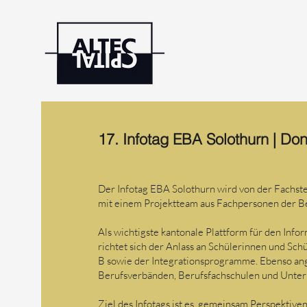
17. Infotag EBA Solothurn | Don
Der Infotag EBA Solothurn wird von der Fachste
mit einem Projektteam aus Fachpersonen der Be
Als wichtigste kantonale Plattform für den Inf
richtet sich der Anlass an Schülerinnen und Sc
B sowie der Integrationsprogramme. Ebenso ang
Berufsverbänden, Berufsfachschulen und Unte
Ziel des Infotags ist es, gemeinsam Perspektive