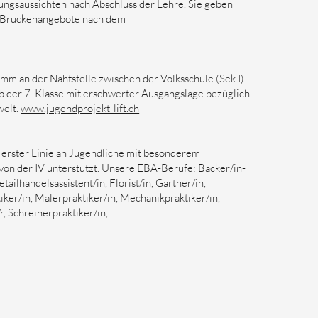
ngsaussichten nach Abschluss der Lehre. Sie geben
d Brückenangebote nach dem
amm an der Nahtstelle zwischen der Volksschule (Sek I)
ab der 7. Klasse mit erschwerter Ausgangslage bezüglich
welt.
www.jugendprojekt-lift.ch
 erster Linie an Jugendliche mit besonderem
von der IV unterstützt. Unsere EBA-Berufe: Bäcker/in-
ailhandelsassistent/in, Florist/in, Gärtner/in,
ker/in, Malerpraktiker/in, Mechanikpraktiker/in,
, Schreinerpraktiker/in,