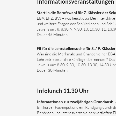
Informationsveranstaltungen
Start in die Berufswahl für 7. Klässler der S
EBA, EFZ, BVJ – was heisst das? Der interaktiv
und weitere Fragen der Schülerinnen und Schül
Jeweils um: 8, 8.30, 9, 9.30, 10, 10.30, 11, 13.
Dauer 45 Minuten.
Fit für die Lehrstellensuche für 8. / 9. Kläss
Was sind die Merkmale und Chancen einer EBA-
Lehrbetriebe an ihre künftigen Lernenden? Das 
Jeweils um: 8.30, 9.30, 10.30, 13.30, 14.30 Uh
Dauer 30 Minuten.
Infolunch 11.30 Uhr
​Informationen zur zweijährigen Grundausb
​Ein kurzer Fachinput und ein Rundgang durch d
Behörden und Interessierten einen vertieften E