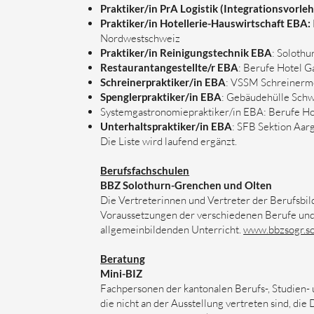
Praktiker/in PrA Logistik (Integrationsvorleh
Praktiker/in Hotellerie-Hauswirtschaft EBA:
Nordwestschweiz
Praktiker/in Reinigungstechnik EBA
: Solothu
Restaurantangestellte/r EBA
: Berufe Hotel G
Schreinerpraktiker/in EBA
: VSSM Schreinerme
Spenglerpraktiker/in EBA
: Gebäudehülle Schw
Systemgastronomiepraktiker/in EBA: Berufe Ho
Unterhaltspraktiker/in EBA
: SFB Sektion Aarg
Die Liste wird laufend ergänzt.
Berufsfachschulen
BBZ Solothurn-Grenchen und Olten
Die Vertreterinnen und Vertreter der Berufsbil
Voraussetzungen der verschiedenen Berufe und
allgemeinbildenden Unterricht.
www.bbzsogr.so
Beratung
Mini-BIZ
Fachpersonen der kantonalen Berufs-, Studien
die nicht an der Ausstellung vertreten sind, di