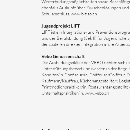
Weiterbildungsmöglichkeiten sowie Beschäftigu
ebenfalls Auskunft über Zwischenlösungen un
Schulabschluss.
www.biz.so.ch
Jugendprojekt LIFT
LIFT ist ein Integrations- und Präventionsprogr
und der Berufsbildung (Sek II) für Jugendliche 
der späteren direkten Integration in die Arbeits
Vebo Genossenschaft
Die Ausbildungsplätze der VEBO richten sich in
Unterstützungsbedarf und werden in der Regel 
Konditor/in-Confiseur/in, Coiffeuse/Coiffeur, Det
Kaufmann/Kauffrau, Küchenangestellte/r, Logisti
Printmedienpraktiker/in, Restaurantangestellte/r
Unterhaltspraktiker/in.
www.vebo.ch