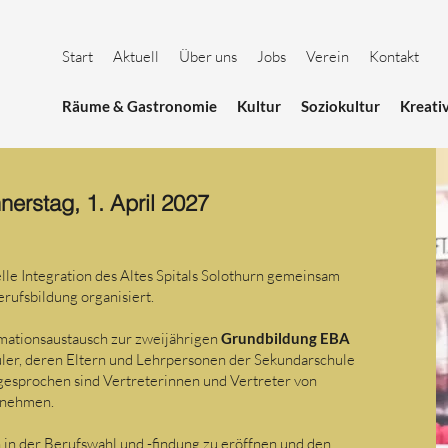
Start
Aktuell
Über uns
Jobs
Verein
Kontakt
Räume & Gastronomie
Kultur
Soziokultur
Kreati
nerstag, 1. April 2027
lle Integration des Altes Spitals Solothurn gemeinsam
rufsbildung organisiert.
ormationsaustausch zur zweijährigen
Grundbildung EBA
hüler, deren Eltern und Lehrpersonen der Sekundarschule
esprochen sind Vertreterinnen und Vertreter von
rnehmen.
n in der Berufswahl und -findung zu eröffnen und den