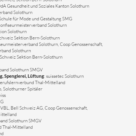
OdA Gesundheit und Soziales Kanton Solothurn
erband Solothurn
, Schule für Mode und Gestaltung SMG
Confiseurmeisterverband Solothurn
tion Solothurn
hweiz Sektion Bern-Solothurn
seurmeisterverband Solothurn, Coop Genossenschaft,
rband Solothurn
 Schweiz Sektion Bern-Solothurn
erband Solothurn SMGV
, Spenglerei, Lüftung
: suissetec Solothurn
Berufslernverbund Thal-Mittelland
o, Solothurner Spitäler
iss
AG
BL, Bell Schweiz AG, Coop Genossenschaft,
ittelland
rband Solothurn SMGV
d Thal-Mittelland
nd