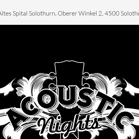
Altes Spital Solothurn, Oberer Winkel 2, 4500 Soloth