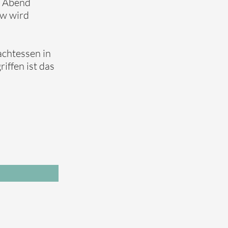
m Abend
ow wird
chtessen in
iffen ist das