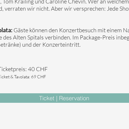
i, Tom Krailing und Caroline Chevin. Wer an welche
d, verraten wir nicht. Aber wir versprechen: Jede Sh
lata:
Gäste können den Konzertbesuch mit einem Na
 des Alten Spitals verbinden. Im Package-Preis inbegr
Getränke) und der Konzerteintritt.
Ticketpreis: 40 CHF
icket & Tavolata: 69 CHF
Ticket | Reservation