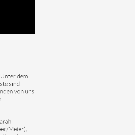
. Unter dem
ste sind
unden von uns
m
Sarah
er/Meier),