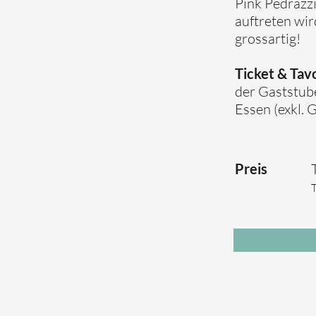
Pink Pedrazz
auftreten wir
grossartig!
Ticket & Tavo
der Gaststube
Essen (exkl. 
Preis
T