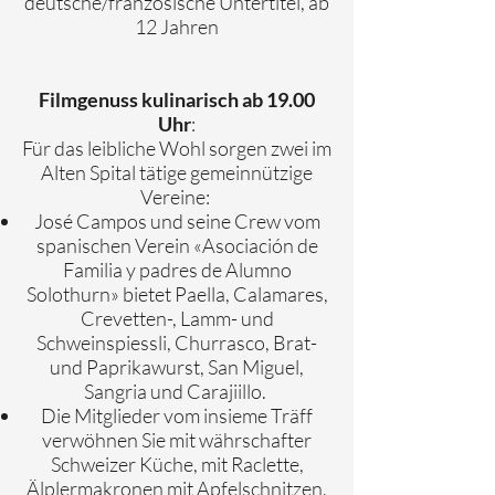
deutsche/französische Untertitel, ab
12 Jahren
Filmgenuss kulinarisch ab 19.00
:
Uhr
Für das leibliche Wohl sorgen zwei im
Alten Spital tätige gemeinnützige
Vereine:
José Campos und seine Crew vom
spanischen Verein «Asociación de
Familia y padres de Alumno
Solothurn» bietet Paella, Calamares,
Crevetten-, Lamm- und
Schweinspiessli, Churrasco, Brat-
und Paprikawurst, San Miguel,
Sangria und Carajiillo.
Die Mitglieder vom insieme Träff
verwöhnen Sie mit währschafter
Schweizer Küche, mit Raclette,
Älplermakronen mit Apfelschnitzen,