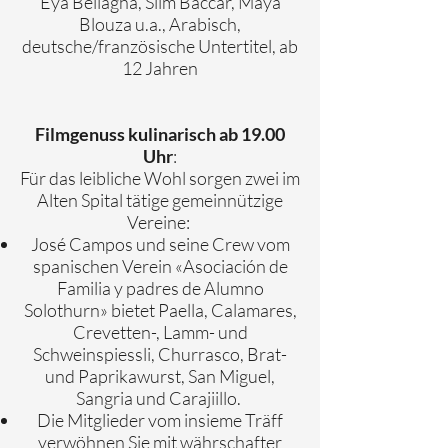
Eya Bellagha, Slim Baccar, Maya
Blouza u.a., Arabisch,
deutsche/französische Untertitel, ab
12 Jahren
Filmgenuss kulinarisch ab 19.00
:
Uhr
Für das leibliche Wohl sorgen zwei im
Alten Spital tätige gemeinnützige
Vereine:
José Campos und seine Crew vom
spanischen Verein «Asociación de
Familia y padres de Alumno
Solothurn» bietet Paella, Calamares,
Crevetten-, Lamm- und
Schweinspiessli, Churrasco, Brat-
und Paprikawurst, San Miguel,
Sangria und Carajiillo.
Die Mitglieder vom insieme Träff
verwöhnen Sie mit währschafter