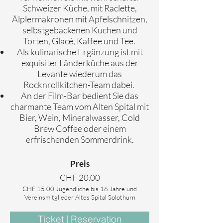
Schweizer Küche, mit Raclette,
Älplermakronen mit Apfelschnitzen,
selbstgebackenen Kuchen und
Torten, Glacé, Kaffee und Tee.
Als kulinarische Ergänzung ist mit
exquisiter Länderküche aus der
Levante wiederum das
Rocknrollkitchen-Team dabei.
An der Film-Bar bedient Sie das
charmante Team vom Alten Spital mit
Bier, Wein, Mineralwasser, Cold
Brew Coffee oder einem
erfrischenden Sommerdrink.
Preis
CHF 20.00
CHF 15.00 Jugendliche bis 16 Jahre und
Vereinsmitglieder Altes Spital Solothurn
Ticket | Reservation